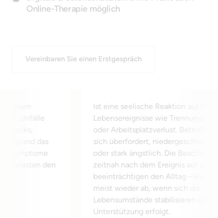
Online-Therapie möglich
Vereinbaren Sie einen Erstgespräch
em 
Ist eine seelische Reaktion auf belastende 
nfälle 
Lebensereignisse wie Trennung, Krankheit 
s, 
oder Arbeitsplatzverlust. Betroffene fühlen
nd das 
sich überfordert, niedergeschlagen, gereizt
mptome 
oder stark ängstlich. Die Beschwerden tret
sten den 
zeitnah nach dem Ereignis auf und 
beeinträchtigen den Alltag – klingen aber 
meist wieder ab, wenn sich die 
Lebensumstände stabilisieren oder 
Unterstützung erfolgt.