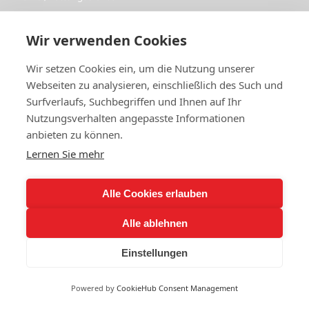
Notruf Polizei (wenn keine medizinische Hilfe nötig): 110
Wir verwenden Cookies
🏥 Psychiatrische Notaufnahmen (rund um die Uhr):
Wir setzen Cookies ein, um die Nutzung unserer
Asklepios Klinik Nord – Ochsenzoll
Webseiten zu analysieren, einschließlich des Such und
Tel: 040 1818 85‑0
Surfverlaufs, Suchbegriffen und Ihnen auf Ihr
Nutzungsverhalten angepasste Informationen
UKE – Klinik für Psychiatrie und Psychotherapie
anbieten zu können.
Tel: 040 7410‑0
Lernen Sie mehr
📞 Krisentelefone – bei psychischen Belastungen ohne 
Lebensgefahr:
Alle Cookies erlauben
Hamburger Krisentelefon – Tel.: 040 42811 3000
Alle ablehnen
Erreichbar: Mo–Do: 17:00–23:30,  Fr 17:00–Sa 07:30
Einstellungen
Sa 10:30–So 07:30, Sonn‑ & Feiertage: 10:00–23:30 
Termin
Powered by
CookieHub Consent Management